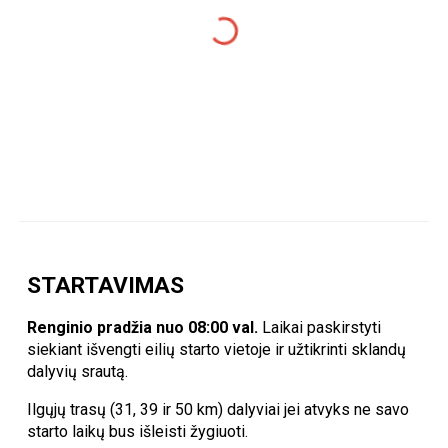
STARTAVIMAS
R
enginio pradžia nuo 0
8
:00 val.
Laikai paskirstyti
siekiant išvengti eilių starto vietoje ir užtikrinti sklandų
dalyvių srautą.
Ilg
ųjų trasų (31, 39 ir 50 km) dalyviai jei atvyks ne savo
starto laikų bus išleisti žygiuoti.