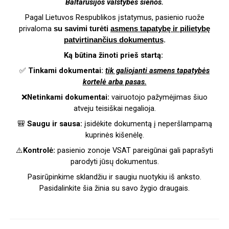
Baltarusijos valstybės sienos.
Pagal Lietuvos Respublikos įstatymus, pasienio ruože
privaloma
su savimi turėti
asmens tapatybę ir pilietybę
patvirtinančius dokumentus
.
Ką būtina žinoti prieš startą:
✅
Tinkami dokumentai:
tik galiojanti asmens tapatybės
kortelė arba pasas.
Netinkami dokumentai:
vairuotojo pažymėjimas šiuo
❌
atveju teisiškai negalioja.
Saugu ir sausa:
įsidėkite dokumentą į neperšlampamą
🎒
kuprinės kišenėlę.
Kontrol
:
pasienio zonoje VSAT pareig
nai gali papra
yti
⚠️
ė
ū
š
parodyti j
s
dokumentus.
ū
ų
Pasirūpinkime sklandžiu ir saugiu nuotykiu iš anksto.
Pasidalinkite šia žinia su savo žygio draugais.