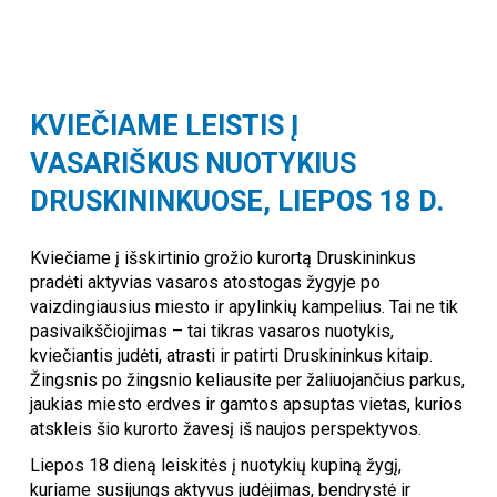
KVIEČIAME
LEISTIS Į
VASARIŠKUS NUOTYKIUS
DRUSKININKUOSE, LIEPOS 18 D.
Kviečiame į išskirtinio grožio kurortą Druskininkus
pradėti aktyvias vasaros atostogas žygyje po
vaizdingiausius miesto ir apylinkių kampelius. Tai ne tik
pasivaikščiojimas – tai tikras vasaros nuotykis,
kviečiantis judėti, atrasti ir patirti Druskininkus kitaip.
Žingsnis po žingsnio keliausite per žaliuojančius parkus,
jaukias miesto erdves ir gamtos apsuptas vietas, kurios
atskleis šio kurorto žavesį iš naujos perspektyvos.
Liepos 18 dieną leiskitės į nuotykių kupiną žygį,
kuriame susijungs aktyvus judėjimas, bendrystė ir