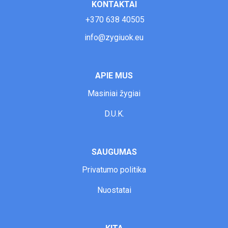
KONTAKTAI
+370 638 40505
info@zygiuok.eu
APIE MUS
Masiniai ž
ygiai
D.U.K.
SAUGUMAS
Privatumo politika
Nuostatai