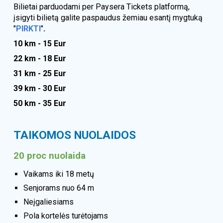
Bilietai parduodami per Paysera Tickets platformą,
įsigyti bilietą galite paspaudus žemiau esantį mygtuką
"
PIRKTI
"
.
10
km - 1
5
Eur
22
km - 18 Eur
31
km -
25
Eur
3
9
km -
30
Eur
50
km -
35
Eur
TAIKOMOS NUOLAIDOS
20 proc nuolaida
Vaikams iki 18 metų
Senjorams nuo 64 m
Neįgaliesiams
Pola kortelės turėtojams