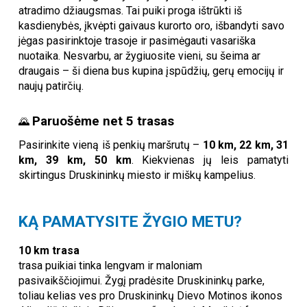
atradimo džiaugsmas. Tai puiki proga ištrūkti iš
kasdienybės, įkvėpti gaivaus kurorto oro, išbandyti savo
jėgas pasirinktoje trasoje ir pasimėgauti vasariška
nuotaika. Nesvarbu, ar žygiuosite vieni, su šeima ar
draugais – ši diena bus kupina įspūdžių, gerų emocijų ir
naujų patirčių.
Paruošėme net 5 trasas
🌄
Pasirinkite vieną iš penkių maršrutų –
10 km, 22 km, 31
km, 39 km, 50 km
. Kiekvienas jų leis pamatyti
skirtingus Druskininkų miesto ir miškų kampelius.
KĄ PAMATYSITE ŽYGIO METU?
10 km trasa
trasa puikiai tinka lengvam ir maloniam
pasivaikščiojimui. Žygį pradėsite Druskininkų parke,
toliau kelias ves pro Druskininkų Dievo Motinos ikonos