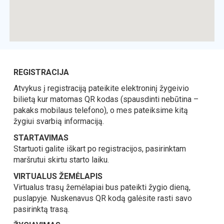
REGISTRACIJA
Atvykus į registraciją pateikite elektroninį žygeivio
bilietą kur matomas QR kodas (spausdinti nebūtina –
pakaks mobilaus telefono), o mes pateiksime kitą
žygiui svarbią informaciją.
STARTAVIMAS
Startuoti galite iškart po registracijos, pasirinktam
maršrutui skirtu starto laiku.
VIRTUALUS ŽEMĖLAPIS
Virtualus trasų žemėlapiai bus pateikti žygio dieną,
puslapyje. Nuskenavus QR kodą galėsite rasti savo
pasirinktą trasą.