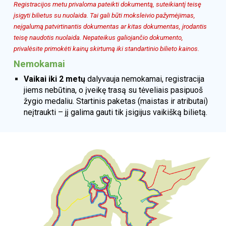
Registracijos metu privaloma pateikti dokumentą, suteikiantį teisę
įsigyti bilietus su nuolaida. Tai gali būti moksleivio pažymėjimas,
neįgalumą patvirtinantis dokumentas ar kitas dokumentas, įrodantis
teisę naudotis nuolaida. Nepateikus galiojančio dokumento,
privalėsite primokėti kainų skirtumą iki standartinio bilieto kainos.
Nemokamai
Vaikai iki 2 metų
dalyvauja nemokamai, registracija
jiems nebūtina, o įveikę trasą su tėveliais pasipuoš
žygio medaliu. Startinis paketas (maistas ir atributai)
neįtraukti – jį galima gauti tik įsigijus vaikišką bilietą.