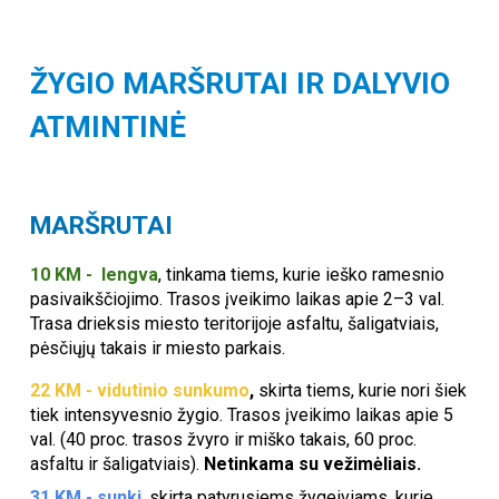
ŽYGIO MARŠRUTAI IR DALYVIO
ATMINTINĖ
MARŠRUTAI
10 KM -
lengva
,
tinkama tiems, kurie ieško ramesnio
pasivaikščiojimo. Trasos įveikimo laikas apie 2–3 val.
Trasa drieksis miesto teritorijoje asfaltu, šaligatviais,
pėsčiųjų takais ir miesto parkais.
22
KM -
vidutinio sunkumo
,
skirta tiems, kurie nori šiek
tiek intensyvesnio žygio. Trasos įveikimo laikas apie 5
val. (40 proc. trasos žvyro ir miško takais, 60 proc.
asfaltu ir šaligatviais).
Netinkama su vežimėliais.
31
KM - sunki
,
skirta patyrusiems žygeiviams, kurie