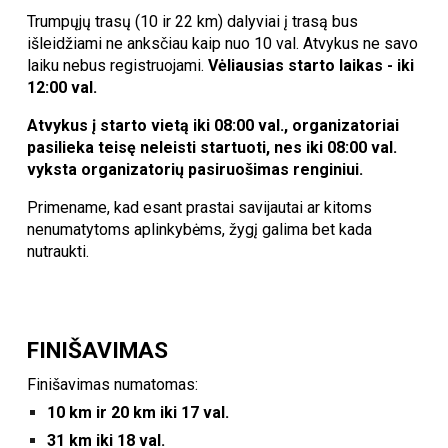
Trumpųjų trasų (10 ir 22 km) dalyviai į trasą bus
išleidžiami ne anksčiau kaip nuo 10 val. Atvykus ne savo
laiku nebus registruojami.
Vėliausias starto laikas - iki
12:00 val.
Atvykus į starto vietą iki 0
8
:00 val., organizatoriai
pasilieka teisę neleisti startuoti, nes iki 0
8
:00 val.
vyksta organizatorių pasiruošimas renginiui.
Primename, kad esant prastai savijautai ar kitoms
nenumatytoms aplinkybėms, žygį galima bet kada
nutraukti.
FINIŠAVIMAS
Finišavimas numatomas:
10 km ir 20 km iki 17 val.
31 km iki 18 val.