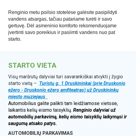
Renginio metu poilsio stotelėse galėsite pasipildyti
vandens atsargas, tačiau patariame turėti ir savo
gertuvę. Dėl asmeninio komforto rekomenduojame
įvertinti savo poreikius ir pasiimti vandens nuo pat
starto.
STARTO VIETA
Visų maršrutų dalyviai turi savarankiškai atvykti į žygio
starto vietą –
Turistų g. 1 Druskininkai (prie Druskonio
ežero - Druskonio ežero amfiteatras) už Druskininkų
miesto muziejaus
Automobilius galite palikti
tam leidžiamose vietose,
laikantis kelių eismo taisyklių.
Renginio dalyviai už
automobilių parkavimą, kelių eismo taisyklių laikymąsi ir
saugumą atsako patys.
AUTOMOBILIŲ PARKAVIMAS