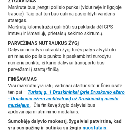
ŽYGIAVIMAS
Maršrute bus įrengti poilsio punkai (vidutinėje ir ilgojoje
trasoje). Taip pat ten bus galima pasipildyti vandens
atsargas.
Maršrutų kilometražai gali būti su paklaida dėl GPS
imtuvų ir išmaniųjų prietaisų sekimo skirtumų.
PARVEŽIMAS NUTRAUKUS ŽYGĮ
Dalyviai norintys nutraukti žygį turės patys atvykti iki
artimiausio poilsio punkto ir paskambinti nurodytu
numeriu punkte, iš kurio dalyviai transportu bus
pervežami į startą/finišą.
FINIŠAVIMAS
Visi maršrutai yra ratu, vadinasi startuosite ir finišuosite
ten pat –
Turistų g. 1 Druskininkai (prie Druskonio ežero
- Druskonio ežero amfiteatras) už Druskininkų miesto
muziejaus
.
Čia finišavę žygio dalyviai bus
apdovanojami atminimo medaliais.
Sumokėję dalyvio mokestį, žygeiviai patvirtina, kad
yra susipažinę ir sutinka su žygio
nuostatais
.