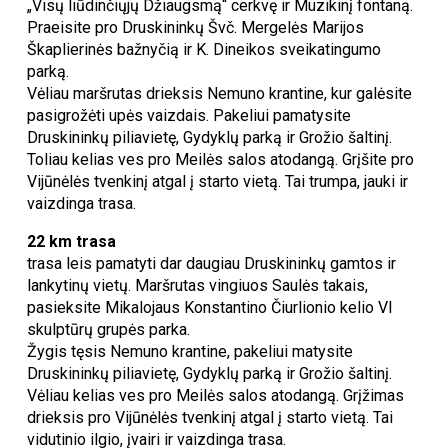
„Visų liūdinčiųjų Džiaugsmą“ cerkvę ir Muzikinį fontaną.
Praeisite pro Druskininkų Švč. Mergelės Marijos
Škaplierinės bažnyčią ir K. Dineikos sveikatingumo
parką.
Vėliau maršrutas drieksis Nemuno krantine, kur galėsite
pasigrožėti upės vaizdais. Pakeliui pamatysite
Druskininkų piliavietę, Gydyklų parką ir Grožio šaltinį.
Toliau kelias ves pro Meilės salos atodangą. Grįšite pro
Vijūnėlės tvenkinį atgal į starto vietą. Tai trumpa, jauki ir
vaizdinga trasa.
22 km trasa
trasa leis pamatyti dar daugiau Druskininkų gamtos ir
lankytinų vietų. Maršrutas vingiuos Saulės takais,
pasieksite Mikalojaus Konstantino Čiurlionio kelio VI
skulptūrų grupės parka.
Žygis tęsis Nemuno krantine, pakeliui matysite
Druskininkų piliavietę, Gydyklų parką ir Grožio šaltinį.
Vėliau kelias ves pro Meilės salos atodangą. Grįžimas
drieksis pro Vijūnėlės tvenkinį atgal į starto vietą. Tai
vidutinio ilgio, įvairi ir vaizdinga trasa.