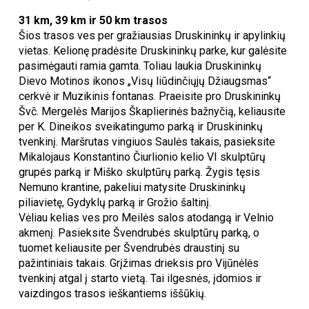
31 km, 39 km ir 50 km trasos
Šios trasos ves per gražiausias Druskininkų ir apylinkių
vietas. Kelionę pradėsite Druskininkų parke, kur galėsite
pasimėgauti ramia gamta. Toliau laukia Druskininkų
Dievo Motinos ikonos „Visų liūdinčiųjų Džiaugsmas“
cerkvė ir Muzikinis fontanas. Praeisite pro Druskininkų
Švč. Mergelės Marijos Škaplierinės bažnyčią, keliausite
per K. Dineikos sveikatingumo parką ir Druskininkų
tvenkinį. Maršrutas vingiuos Saulės takais, pasieksite
Mikalojaus Konstantino Čiurlionio kelio VI skulptūrų
grupės parką ir Miško skulptūrų parką. Žygis tęsis
Nemuno krantine, pakeliui matysite Druskininkų
piliavietę, Gydyklų parką ir Grožio šaltinį.
Vėliau kelias ves pro Meilės salos atodangą ir Velnio
akmenį. Pasieksite Švendrubės skulptūrų parką, o
tuomet keliausite per Švendrubės draustinį su
pažintiniais takais. Grįžimas drieksis pro Vijūnėlės
tvenkinį atgal į starto vietą. Tai ilgesnės, įdomios ir
vaizdingos trasos ieškantiems iššūkių.