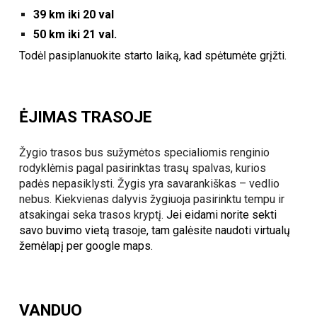
39 km iki 20 val
50 km iki 21 val.
Todėl pasiplanuokite starto laiką, kad spėtumėte grįžti.
ĖJIMAS TRASOJE
Žygio trasos bus sužymėtos specialiomis renginio
rodyklėmis pagal pasirinktas trasų spalvas, kurios
padės nepasiklysti. Žygis yra savarankiškas – vedlio
nebus. Kiekvienas dalyvis žygiuoja pasirinktu tempu ir
atsakingai seka trasos kryptį.
Jei eidami norite sekti
savo buvimo vietą trasoje, tam galėsite naudoti virtualų
žemėlapį per google maps.
VANDUO