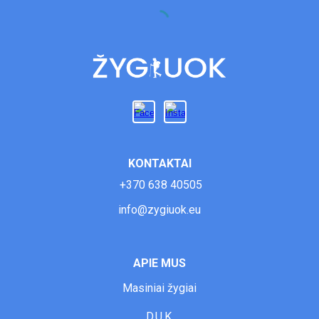
KONTAKTAI
+370 638 40505
info@zygiuok.eu
APIE MUS
Masiniai ž
ygiai
D.U.K.