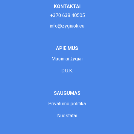
KONTAKTAI
+370 638 40505
info@zygiuok.eu
APIE MUS
Masiniai ž
ygiai
D.U.K.
SAUGUMAS
Privatumo politika
Nuostatai