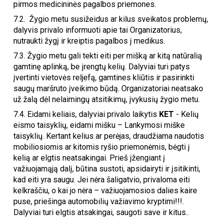
pirmos medicininės pagalbos priemones.
7.2.
Žygio metu susižeidus ar kilus sveikatos problemų,
dalyvis privalo informuoti apie tai Organizatorius,
nutraukti žygį ir kreiptis pagalbos į medikus.
7.3.
Žygio metu gali tekti eiti per mišką ar kitą natūralią
gamtinę aplinką, be įrengtų kelių. Dalyviai turi patys
įvertinti vietovės reljefą, gamtines kliūtis ir pasirinkti
saugų maršruto įveikimo būdą. Organizatoriai neatsako
už žalą dėl nelaimingų atsitikimų, įvykusių žygio metu.
7.4. Eidami keliais, dalyviai privalo laikytis
KET
- Kelių
eismo taisyklių, eidami mišku – Lankymosi miške
taisyklių. Kertant kelius ar perėjas, draudžiama naudotis
mobiliosiomis ar kitomis ryšio priemonėmis, bėgti į
kelią ar elgtis neatsakingai. Prieš įžengiant į
važiuojamąją dalį, būtina sustoti, apsidairyti ir įsitikinti,
kad eiti yra saugu. Jei nėra šaligatvio, privaloma eiti
kelkraščiu, o kai jo nėra – važiuojamosios dalies kaire
puse, priešinga automobilių važiavimo kryptimi!!!.
Dalyviai turi elgtis atsakingai, saugoti save ir kitus..