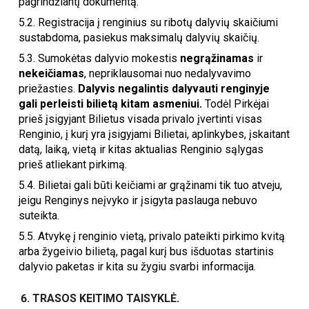
pagrindžiantį dokumentą.
5.2.
Registracija į renginius su ribotų dalyvių skaičiumi
sustabdoma, pasiekus maksimalų dalyvių skaičių.
5.3.
Sumokėtas dalyvio mokestis
negrąžinamas
ir
nekeičiamas
, nepriklausomai nuo nedalyvavimo
priežasties.
Dalyvis negalintis dalyvauti renginyje
gali perleisti bilietą kitam asmeniui.
Todėl Pirkėjai
prieš įsigyjant Bilietus visada privalo įvertinti visas
Renginio, į kurį yra įsigyjami Bilietai, aplinkybes, įskaitant
datą, laiką, vietą ir kitas aktualias Renginio sąlygas
prieš atliekant pirkimą.
5.4.
Bilietai gali būti keičiami ar grąžinami tik tuo atveju,
jeigu Renginys neįvyko ir įsigyta paslauga nebuvo
suteikta.
5.5.
Atvykę į renginio vietą,
privalo pateikti pirkimo kvitą
arba žygeivio bilietą, pagal kurį bus išduotas startinis
dalyvio paketas ir kita su žygiu svarbi informacija.
T
RASOS KEITIMO TAISYKLĖ
.