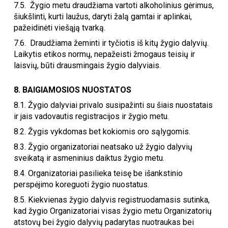
7.5.
Žygio metu draudžiama vartoti alkoholinius gėrimus,
šiukšlinti, kurti laužus, daryti žalą gamtai ir aplinkai,
pažeidinėti viešąją tvarką.
7.6. Draudžiama žeminti ir tyčiotis iš kitų žygio dalyvių.
Laikytis etikos normų, nepažeisti žmogaus teisių ir
laisvių, būti drausmingais žygio dalyviais.
8. BAIGIAMOSIOS NUOSTATOS
8.1.
Žygio dalyviai privalo susipažinti su šiais nuostatais
ir jais vadovautis registracijos ir žygio metu.
8.2.
Žygis vykdomas bet kokiomis oro sąlygomis
.
8.3.
Žygio organizatoriai neatsako už žygio dalyvių
sveikatą ir asmeninius daiktus žygio metu.
8.4. Organizatoriai pasilieka teisę be išankstinio
perspėjimo koreguoti žygio nuostatus.
8.5. Kiekvienas žygio dalyvis registruodamasis sutinka,
kad žygio Organizatoriai visas žygio metu Organizatorių
atstovų bei žygio dalyvių padarytas nuotraukas bei