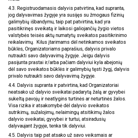
4.3. Registruodamasis dalyvis patvirtina, kad supranta,
jog dalyvavimas žygyje yra susijęs su žmogaus fizinių
galimybių išbandymu, taip pat patvirtina, kad yra
pasitikrinęs sveikatą ir laikosi galiojančių žygio vietos
valstybės teisės aktų numatytų sveikatos pasitikrinimo
reikalavimų. Kilus įtarimams dėl netinkamos sveikatos
būklės, Organizatoriams paprašius, dalyvis privalo
nutraukti savo dalyvavimą žygyje. Jeigu dalyvis
pasijunta prastai ir/arba pačiam dalyviui kyla abejonių
dėl savo sveikatos būklės ir galimybių tęsti žygį, dalyvis
privalo nutraukti savo dalyvavimą žygyje.
4.4. Dalyvis supranta ir patvirtina, kad Organizatoriai
neatsako už dalyvio sveikatai padarytą žalą ar gyvybei
sukeltą pavojų ir neatlygins turtinės ar neturtinės žalos.
Visa rizika ir atsakomybė dėl dalyvio sveikatos
sutrikimų, sužalojimų, nelaimingų atsitikimų žalos
dalyvio sveikatai, gyvybei ir turtui, atsiradusių
dalyvaujant žygyje, tenka tik dalyviui.
4.5. Dalyvis taip pat atsako už savo veiksmais ar