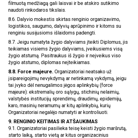
filmuotą medžiagą gali laisvai ir be atskiro sutikimo
naudoti rinkodaros tikslais.
8.6. Dalyvio mokestis skirtas renginio organizavimo,
logistikos, saugumo, dalyvių aprūpinimo ir kitoms su
renginiu susijusioms išlaidoms padengti.
8.7. Jeigu numatyta žygio dalyviams įteikti Diplomus, jis
teikiamas visiems žygio dalyviams, įveikusiems visą
žygio atstumą. Pasitraukus iš žygio ir neįveikus viso
žygio atstumo, diplomas neįteikiamas.
8.8.
Force majeure.
Organizatoriai neatsako už
įsipareigojimų nevykdymą ar netinkamą vykdymą, jeigu
tai įvyko dėl nenugalimos jėgos aplinkybių (force
majeure): ekstremalių oro sąlygų, stichinių nelaimių,
valstybės institucijų sprendimų, draudimų, epidemijų,
karo, masinių neramumų ar kitų aplinkybių, kurių
Organizatoriai negalėjo numatyti ar kontroliuoti.
9. RENGINIO KEITIMAS IR ATŠAUKIMAS
9.1. Organizatoriai pasilieka teisę keisti žygio maršrutą,
starto laiką, starto vietą ar kitus organizacinius