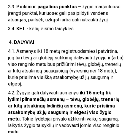
Poilsio ir pagalbos punktas
– žygio maršrutuose
3.3.
įrengti punktai, kuriuose: gali pasipildyti vandens
atsargas, pailsėti, užkąsti arba gali nutraukti žygį.
3.4.
KET
- kelių eismo taisyklės
DALYVIAI
4.1. Asmenys iki 18 metų registruodamiesi patvirtina,
jog turi tėvų ar globėjų sutikimą dalyvauti žygyje ir (arba)
viso renginio metu bus prižiūrimi tėvų, globėjų, trenerių
ar kitų atsakingų suaugusiųjų (vyresnių nei 18 metų),
kurie prisiima visišką atsakomybę už jų saugumą ir
elgesį.
4.2. Žygyje gali dalyvauti asmenys
iki 16 metų tik
lydimi pilnamečių asmenų – tėvų, globėjų, trenerių
ar kitų atsakingų lydinčių asmenų, kurie prisiima
atsakomybę už jų saugumą ir elgesį viso žygio
metu.
Tokie lydėtojai privalo užtikrinti vaikų saugumą,
laikytis žygio taisyklių ir vadovauti jomis viso renginio
metu.