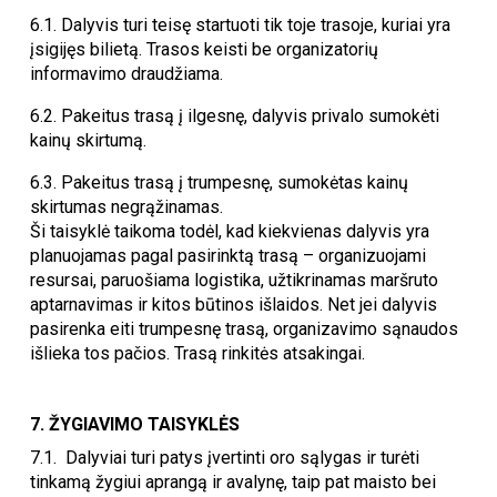
6.1. Dalyvis turi teisę startuoti tik toje trasoje, kuriai yra
įsigijęs bilietą. Trasos keisti be organizatorių
informavimo draudžiama.
6.2. Pakeitus trasą į ilgesnę, dalyvis privalo sumokėti
kainų skirtumą.
6.3. Pakeitus trasą į trumpesnę, sumokėtas kainų
skirtumas negrąžinamas.
Ši taisyklė taikoma todėl, kad kiekvienas dalyvis yra
planuojamas pagal pasirinktą trasą – organizuojami
resursai, paruošiama logistika, užtikrinamas maršruto
aptarnavimas ir kitos būtinos išlaidos. Net jei dalyvis
pasirenka eiti trumpesnę trasą, organizavimo sąnaudos
išlieka tos pačios. Trasą rinkitės atsakingai.
7. ŽYGIAVIMO TAISYKLĖS
7.1.
Dalyviai turi patys įvertinti oro sąlygas ir turėti
tinkamą žygiui aprangą ir avalynę, taip pat maisto bei