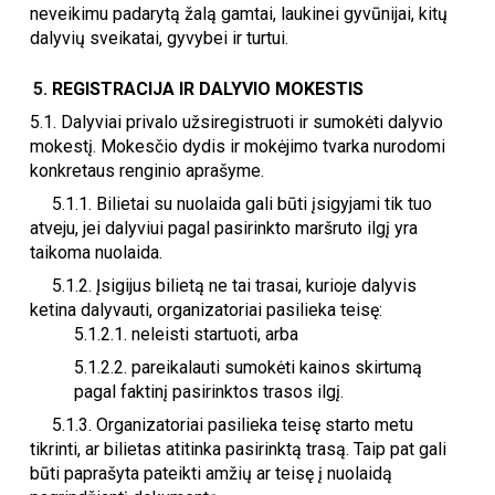
neveikimu padarytą žalą gamtai, laukinei gyvūnijai, kitų
dalyvių sveikatai, gyvybei ir turtui.
REGISTRACIJA IR DALYVIO MOKESTIS
5.1.
Dalyviai privalo užsiregistruoti ir sumokėti dalyvio
mokestį. Mokesčio dydis ir mokėjimo tvarka nurodomi
konkretaus renginio aprašyme.
5.1.1. Bilietai su nuolaida gali būti įsigyjami tik tuo
atveju, jei dalyviui pagal pasirinkto maršruto ilgį yra
taikoma nuolaida.
5.1.
2. Įsigijus bilietą ne tai trasai, kurioje dalyvis
ketina dalyvauti, organizatoriai pasilieka teisę:
5.1.2.1. neleisti startuoti, arba
5.1.2.
2
.
pareikalauti sumokėti kainos skirtumą
pagal faktinį pasirinktos trasos ilgį.
5.1.3. Organizatoriai pasilieka teisę starto metu
tikrinti, ar bilietas atitinka pasirinktą trasą. Taip pat gali
būti paprašyta pateikti amžių ar teisę į nuolaidą