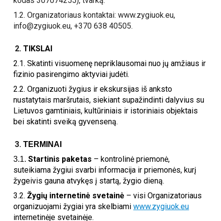
kodas 307074255), tvarką.
1.2. Organizatoriaus kontaktai: www.zygiuok.eu,
info@zygiuok.eu, +370 638 40505.
TIKSLAI
2.1. Skatinti visuomenę nepriklausomai nuo jų amžiaus ir
fizinio pasirengimo aktyviai judėti.
2.2. Organizuoti žygius ir ekskursijas iš anksto
nustatytais maršrutais, siekiant supažindinti dalyvius su
Lietuvos gamtiniais, kultūriniais ir istoriniais objektais
bei skatinti sveiką gyvenseną.
TERMINAI
Startinis paketas
– kontrolinė priemonė,
3.1.
suteikiama žygiui svarbi informacija ir priemonės, kurį
žygeivis gauna atvykęs į startą, žygio dieną.
3.2.
Žygių internetinė svetainė
– visi Organizatoriaus
organizuojami žygiai yra skelbiami
www.zygiuok.eu
internetinėje svetainėje.