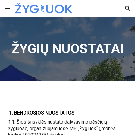
Skip to main content
Skip to navigation
ŽYGIŲ NUOSTATAI
BENDROSIOS NUOSTATOS
1.1. Šios taisyklės nustato dalyvavimo pėsčiųjų
žygiuose, organizuojamuose MB „Žygiuok“ (įmonės